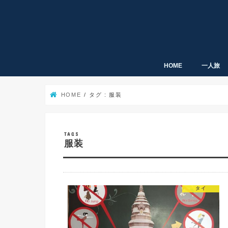
HOME
一人旅
HOME
タグ : 服装
服装
タイ