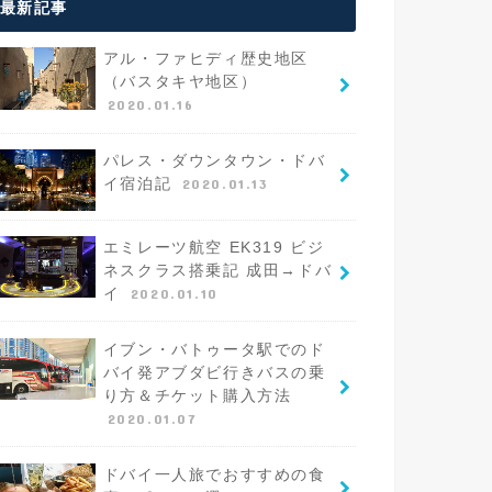
最新記事
アル・ファヒディ歴史地区
（バスタキヤ地区）
2020.01.16
パレス・ダウンタウン・ドバ
イ宿泊記
2020.01.13
エミレーツ航空 EK319 ビジ
ネスクラス搭乗記 成田→ドバ
イ
2020.01.10
イブン・バトゥータ駅でのド
バイ発アブダビ行きバスの乗
り方＆チケット購入方法
2020.01.07
ドバイ一人旅でおすすめの食