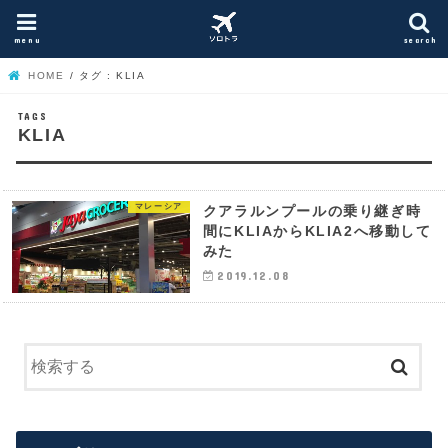
menu
search
HOME
タグ : KLIA
KLIA
マレーシア
クアラルンプールの乗り継ぎ時
間にKLIAからKLIA2へ移動して
みた
2019.12.08