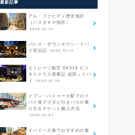
最新記事
アル・ファヒディ歴史地区
（バスタキヤ地区）
2020.01.16
パレス・ダウンタウン・ドバ
イ宿泊記
2020.01.13
エミレーツ航空 EK319 ビジ
ネスクラス搭乗記 成田→ドバ
イ
2020.01.10
イブン・バトゥータ駅でのド
バイ発アブダビ行きバスの乗
り方＆チケット購入方法
2020.01.07
ドバイ一人旅でおすすめの食