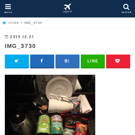
menu
search
HOME
IMG_3730
2019.12.21
IMG_3730
LINE