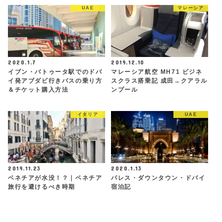
UAE
マレーシア
2020.1.7
2019.12.10
イブン・バトゥータ駅でのドバ
マレーシア航空 MH71 ビジネ
イ発アブダビ行きバスの乗り方
スクラス搭乗記 成田→クアラル
＆チケット購入方法
ンプール
イタリア
UAE
2019.11.23
2020.1.13
ベネチアが水没！？｜ベネチア
パレス・ダウンタウン・ドバイ
旅行を避けるべき時期
宿泊記