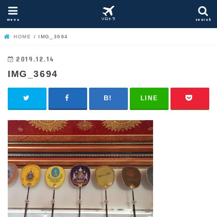
menu
search
HOME
IMG_3694
2019.12.14
IMG_3694
LINE