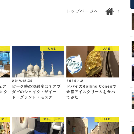
トップページへ
イ
UAE
UAE
2019.12.30
2020.1.2
ュア
ピーク時の混雑度は？アブ
ドバイのRolling Conesで
 ク
ダビのシェイク・ザイー
金箔アイスクリームを食べ
ド・グランド・モスク
てみた
リア
マレーシア
UAE