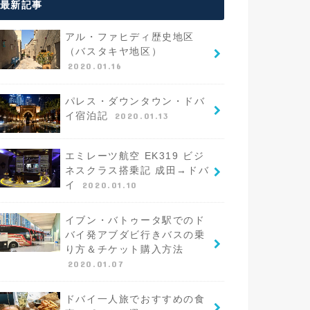
最新記事
アル・ファヒディ歴史地区
（バスタキヤ地区）
2020.01.16
パレス・ダウンタウン・ドバ
イ宿泊記
2020.01.13
エミレーツ航空 EK319 ビジ
ネスクラス搭乗記 成田→ドバ
イ
2020.01.10
イブン・バトゥータ駅でのド
バイ発アブダビ行きバスの乗
り方＆チケット購入方法
2020.01.07
ドバイ一人旅でおすすめの食