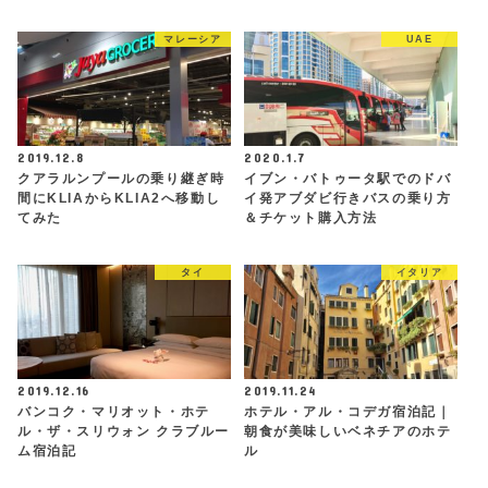
マレーシア
UAE
2019.12.8
2020.1.7
クアラルンプールの乗り継ぎ時
イブン・バトゥータ駅でのドバ
間にKLIAからKLIA2へ移動し
イ発アブダビ行きバスの乗り方
てみた
＆チケット購入方法
タイ
イタリア
2019.12.16
2019.11.24
バンコク・マリオット・ホテ
ホテル・アル・コデガ宿泊記｜
ル・ザ・スリウォン クラブルー
朝食が美味しいベネチアのホテ
ム宿泊記
ル