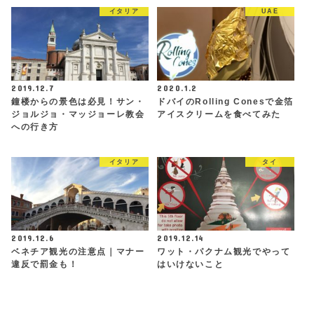
イタリア
UAE
2019.12.7
2020.1.2
鐘楼からの景色は必見！サン・
ドバイのRolling Conesで金箔
ジョルジョ・マッジョーレ教会
アイスクリームを食べてみた
への行き方
イタリア
タイ
2019.12.6
2019.12.14
ベネチア観光の注意点｜マナー
ワット・パクナム観光でやって
違反で罰金も！
はいけないこと